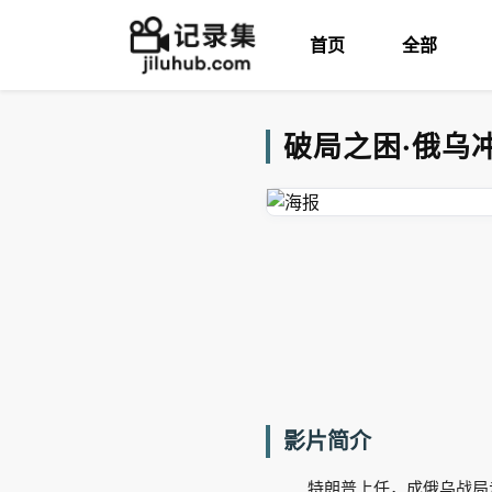
首页
全部
破局之困·俄乌冲
影片简介
特朗普上任，成俄乌战局