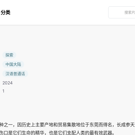
分类
：
探索
：
中国大陆
：
汉语普通话
2024
：1
种之一，因历史上主要产地和贸易集散地位于东莞而得名，长成参天
伤口是它们生命的精华，也是它们支配人类的最有效武器。