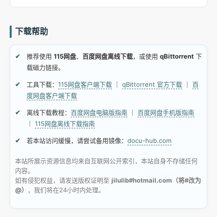
下载帮助
推荐使用
115网盘
、
百度网盘离线下载
，或使用
qBittorrent
下
载磁力链接。
工具下载：
115网盘客户端下载
｜
qBittorrent 官方下载
｜
百
度网盘客户端下载
离线下载教程：
百度网盘电脑版指南
｜
百度网盘手机版指南
｜
115网盘离线下载指南
若本站访问缓慢，请尝试备用镜像：
docu-hub.com
本站所展示资源信息均来自互联网公开索引，本站自身不存储任何
内容。
如有侵犯权益，请发送版权证明至
jilulib#hotmail.com（将#改为
@）
，我们将在24小时内处理。