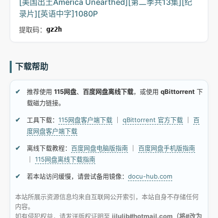
[美国出土America Unearthed][第二季共13集][纪
录片][英语中字]1080P
提取码：
gz2h
下载帮助
推荐使用
115网盘
、
百度网盘离线下载
，或使用
qBittorrent
下
载磁力链接。
工具下载：
115网盘客户端下载
｜
qBittorrent 官方下载
｜
百
度网盘客户端下载
离线下载教程：
百度网盘电脑版指南
｜
百度网盘手机版指南
｜
115网盘离线下载指南
若本站访问缓慢，请尝试备用镜像：
docu-hub.com
本站所展示资源信息均来自互联网公开索引，本站自身不存储任何
内容。
如有侵犯权益，请发送版权证明至
jilulib#hotmail.com（将#改为