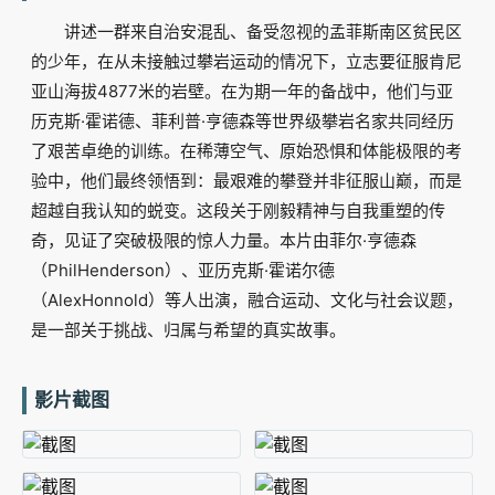
讲述一群来自治安混乱、备受忽视的孟菲斯南区贫民区
的少年，在从未接触过攀岩运动的情况下，立志要征服肯尼
亚山海拔4877米的岩壁。在为期一年的备战中，他们与亚
历克斯·霍诺德、菲利普·亨德森等世界级攀岩名家共同经历
了艰苦卓绝的训练。在稀薄空气、原始恐惧和体能极限的考
验中，他们最终领悟到：最艰难的攀登并非征服山巅，而是
超越自我认知的蜕变。这段关于刚毅精神与自我重塑的传
奇，见证了突破极限的惊人力量。本片由菲尔·亨德森
（PhilHenderson）、亚历克斯·霍诺尔德
（AlexHonnold）等人出演，融合运动、文化与社会议题，
是一部关于挑战、归属与希望的真实故事。
影片截图