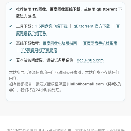
推荐使用
115网盘
、
百度网盘离线下载
，或使用
qBittorrent
下
载磁力链接。
工具下载：
115网盘客户端下载
｜
qBittorrent 官方下载
｜
百
度网盘客户端下载
离线下载教程：
百度网盘电脑版指南
｜
百度网盘手机版指南
｜
115网盘离线下载指南
若本站访问缓慢，请尝试备用镜像：
docu-hub.com
本站所展示资源信息均来自互联网公开索引，本站自身不存储任何
内容。
如有侵犯权益，请发送版权证明至
jilulib#hotmail.com（将#改为
@）
，我们将在24小时内处理。
本站所有资源信息均从互联网搜索而来，本站不对显示的内容承担责任