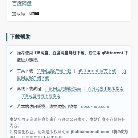
百度网盘
提取码：
ummu
下载帮助
推荐使用
115网盘
、
百度网盘离线下载
，或使用
qBittorrent
下
载磁力链接。
工具下载：
115网盘客户端下载
｜
qBittorrent 官方下载
｜
百
度网盘客户端下载
离线下载教程：
百度网盘电脑版指南
｜
百度网盘手机版指南
｜
115网盘离线下载指南
若本站访问缓慢，请尝试备用镜像：
docu-hub.com
本站所展示资源信息均来自互联网公开索引，本站自身不存储任何
内容。
如有侵犯权益，请发送版权证明至
jilulib#hotmail.com（将#改为
@）
，我们将在24小时内处理。