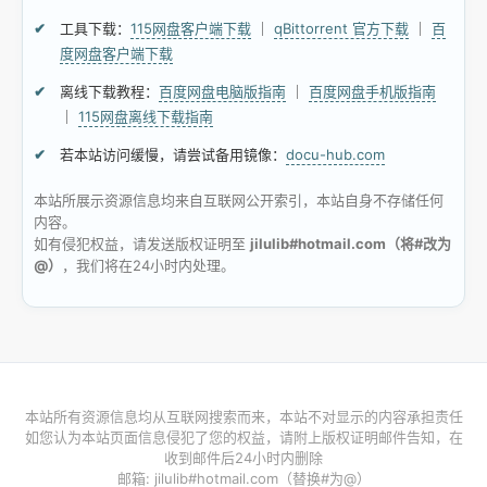
工具下载：
115网盘客户端下载
｜
qBittorrent 官方下载
｜
百
度网盘客户端下载
离线下载教程：
百度网盘电脑版指南
｜
百度网盘手机版指南
｜
115网盘离线下载指南
若本站访问缓慢，请尝试备用镜像：
docu-hub.com
本站所展示资源信息均来自互联网公开索引，本站自身不存储任何
内容。
如有侵犯权益，请发送版权证明至
jilulib#hotmail.com（将#改为
@）
，我们将在24小时内处理。
本站所有资源信息均从互联网搜索而来，本站不对显示的内容承担责任
如您认为本站页面信息侵犯了您的权益，请附上版权证明邮件告知，在
收到邮件后24小时内删除
邮箱: jilulib#hotmail.com（替换#为@）