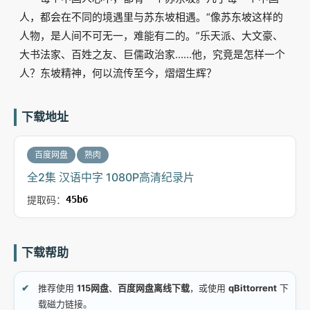
人，都会在不同的境遇里与苏东坡相遇。“像苏东坡这样的
人物，是人间不可无一，难能有二的。”乐天派、大文豪、
大书法家、百姓之友、巨儒政治家……他，究竟是怎样一个
人？东坡精神，何以流传至今，熠熠生辉？
下载地址
百度网盘
熟肉
全2集 汉语中字 1080P高清纪录片
提取码：
45b6
下载帮助
推荐使用
115网盘
、
百度网盘离线下载
，或使用
qBittorrent
下
载磁力链接。