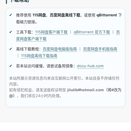
下载帮助
推荐使用
115网盘
、
百度网盘离线下载
，或使用
qBittorrent
下
载磁力链接。
工具下载：
115网盘客户端下载
｜
qBittorrent 官方下载
｜
百
度网盘客户端下载
离线下载教程：
百度网盘电脑版指南
｜
百度网盘手机版指南
｜
115网盘离线下载指南
若本站访问缓慢，请尝试备用镜像：
docu-hub.com
本站所展示资源信息均来自互联网公开索引，本站自身不存储任何
内容。
如有侵犯权益，请发送版权证明至
jilulib#hotmail.com（将#改为
@）
，我们将在24小时内处理。