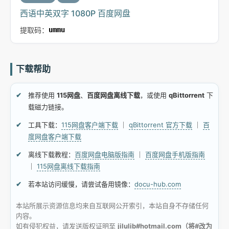
西语中英双字 1080P 百度网盘
提取码：
ummu
下载帮助
推荐使用
115网盘
、
百度网盘离线下载
，或使用
qBittorrent
下
载磁力链接。
工具下载：
115网盘客户端下载
｜
qBittorrent 官方下载
｜
百
度网盘客户端下载
离线下载教程：
百度网盘电脑版指南
｜
百度网盘手机版指南
｜
115网盘离线下载指南
若本站访问缓慢，请尝试备用镜像：
docu-hub.com
本站所展示资源信息均来自互联网公开索引，本站自身不存储任何
内容。
如有侵犯权益，请发送版权证明至
jilulib#hotmail.com（将#改为