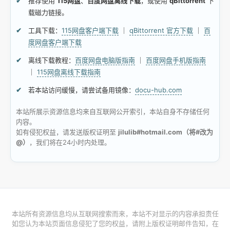
推荐使用
115网盘
、
百度网盘离线下载
，或使用
qBittorrent
下
载磁力链接。
工具下载：
115网盘客户端下载
｜
qBittorrent 官方下载
｜
百
度网盘客户端下载
离线下载教程：
百度网盘电脑版指南
｜
百度网盘手机版指南
｜
115网盘离线下载指南
若本站访问缓慢，请尝试备用镜像：
docu-hub.com
本站所展示资源信息均来自互联网公开索引，本站自身不存储任何
内容。
如有侵犯权益，请发送版权证明至
jilulib#hotmail.com（将#改为
@）
，我们将在24小时内处理。
本站所有资源信息均从互联网搜索而来，本站不对显示的内容承担责任
如您认为本站页面信息侵犯了您的权益，请附上版权证明邮件告知，在