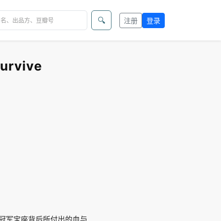
🔍
注册
登录
rvive
取冠军宝座背后所付出的血与