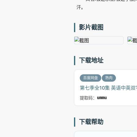
汗。
影片截图
下载地址
百度网盘
熟肉
第七季全10集 英语中英双字
提取码：
ummu
下载帮助