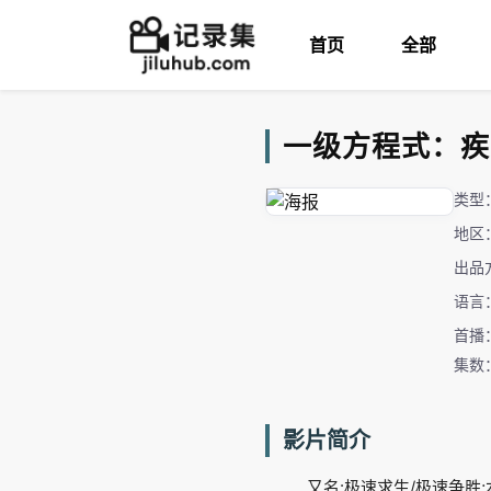
首页
全部
一级方程式：疾速争胜
类型
地区
出品
语言
首播：
集数
影片简介
又名:极速求生/极速争