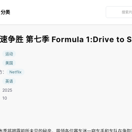
分类
 第七季 Formula 1:Drive to Su
：
运动
：
美国
方：
Netflix
：
英语
2025
：10
胜;本季将揭露前所未见的秘辛，带领各位赛车迷一窥车手和车队在争