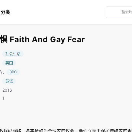
分类
aith And Gay Fear
：
社会生活
：
英国
方：
BBC
：
英语
2016
：1
教组织网络，名字被称为全球家庭议会。他们立志于保护传统家庭观