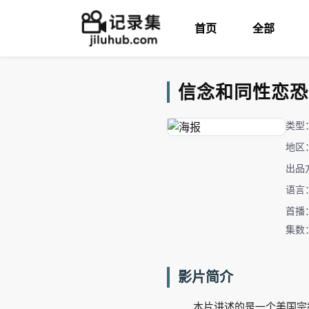
首页
全部
信念和同性恋恐惧 F
类型
地区
出品
语言
首播：
集数
影片简介
本片讲述的是一个美国宗