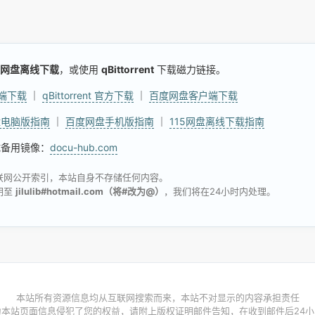
网盘离线下载
，或使用
qBittorrent
下载磁力链接。
户端下载
｜
qBittorrent 官方下载
｜
百度网盘客户端下载
盘电脑版指南
｜
百度网盘手机版指南
｜
115网盘离线下载指南
试备用镜像：
docu-hub.com
联网公开索引，本站自身不存储任何内容。
明至
jilulib#hotmail.com（将#改为@）
，我们将在24小时内处理。
本站所有资源信息均从互联网搜索而来，本站不对显示的内容承担责任
为本站页面信息侵犯了您的权益，请附上版权证明邮件告知，在收到邮件后24小