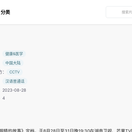
分类
：
健康&医学
：
中国大陆
方：
CCTV
：
汉语普通话
2023-08-28
：4
睛的故事》定档，于8月28日至31日晚19:30在湖南卫视、芒果T