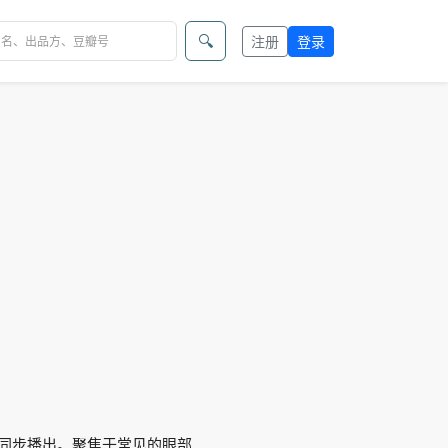
🔍
注册
登录
V同步播出。聚焦于常见的眼部