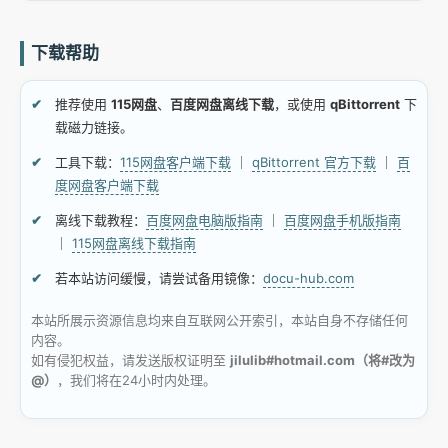
下载帮助
推荐使用
115网盘
、
百度网盘离线下载
，或使用
qBittorrent
下
载磁力链接。
工具下载：
115网盘客户端下载
｜
qBittorrent 官方下载
｜
百
度网盘客户端下载
离线下载教程：
百度网盘电脑版指南
｜
百度网盘手机版指南
｜
115网盘离线下载指南
若本站访问缓慢，请尝试备用镜像：
docu-hub.com
本站所展示资源信息均来自互联网公开索引，本站自身不存储任何
内容。
如有侵犯权益，请发送版权证明至
jilulib#hotmail.com（将#改为
@）
，我们将在24小时内处理。