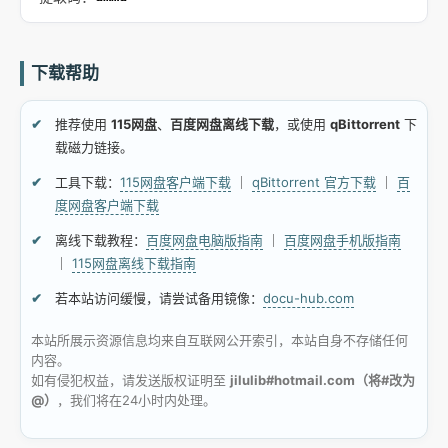
下载帮助
推荐使用
115网盘
、
百度网盘离线下载
，或使用
qBittorrent
下
载磁力链接。
工具下载：
115网盘客户端下载
｜
qBittorrent 官方下载
｜
百
度网盘客户端下载
离线下载教程：
百度网盘电脑版指南
｜
百度网盘手机版指南
｜
115网盘离线下载指南
若本站访问缓慢，请尝试备用镜像：
docu-hub.com
本站所展示资源信息均来自互联网公开索引，本站自身不存储任何
内容。
如有侵犯权益，请发送版权证明至
jilulib#hotmail.com（将#改为
@）
，我们将在24小时内处理。