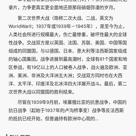
录片，力争更真实更全面地还原那段硝烟弥漫的岁月。
第二次世界大战（简称二次大战、二战，英文为
WorldWarII；1937年或1939年－1945年），是至今为止，
人类社会所进行规模最大，伤亡最惨重，破坏性最大的全球
性战争。交战双方是以英国、法国、苏联、美国、中国等国
组成的同盟国，与以德国、日本、意大利等法西斯国家组成
的轴心国集团。战争进展到最高潮时，全球有61个国家和地
区参战，有19亿以上的人口被卷入战争，战火遍及欧洲、亚
洲、美洲、非洲及大洋洲五大洲；交战双方同时也在大西
洋、太平洋、印度洋及北冰洋四大洋展开战斗。最后，第二
次世界大战以同盟国的胜利结束。
尽管在1939年9月前，埃塞俄比亚的抗意战争，中国的
抗日战争（起始于1937年的卢沟桥事变）战争等反法西斯
的抵抗已经开始，但普遍持有欧洲中心观的...