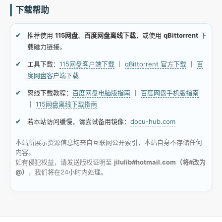
下载帮助
推荐使用
115网盘
、
百度网盘离线下载
，或使用
qBittorrent
下
载磁力链接。
工具下载：
115网盘客户端下载
｜
qBittorrent 官方下载
｜
百
度网盘客户端下载
离线下载教程：
百度网盘电脑版指南
｜
百度网盘手机版指南
｜
115网盘离线下载指南
若本站访问缓慢，请尝试备用镜像：
docu-hub.com
本站所展示资源信息均来自互联网公开索引，本站自身不存储任何
内容。
如有侵犯权益，请发送版权证明至
jilulib#hotmail.com（将#改为
@）
，我们将在24小时内处理。