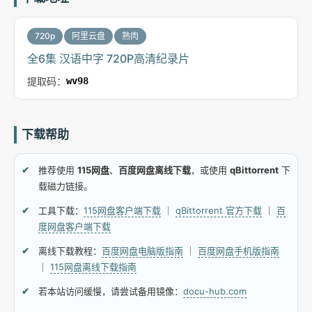
720p
阿里云盘
熟肉
全6集 汉语中字 720P高清纪录片
提取码：
wv98
下载帮助
推荐使用
115网盘
、
百度网盘离线下载
，或使用
qBittorrent
下
载磁力链接。
工具下载：
115网盘客户端下载
｜
qBittorrent 官方下载
｜
百
度网盘客户端下载
离线下载教程：
百度网盘电脑版指南
｜
百度网盘手机版指南
｜
115网盘离线下载指南
若本站访问缓慢，请尝试备用镜像：
docu-hub.com