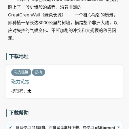
踏上了一段史诗般的旅程，沿着非洲的
GreatGreenWall（绿色长城）——一个雄心勃勃的愿景，
即种植一条长达8000公里的树墙，横跨整个非洲大陆，以
应对失控的气候变化、不断加剧的冲突和大规模的移民问
题。
下载地址
磁力链接
熟肉
磁力链接
提取码：
无
下载帮助
推荐使用
115网盘
、
百度网盘离线下载
，或使用
qBittorrent
下