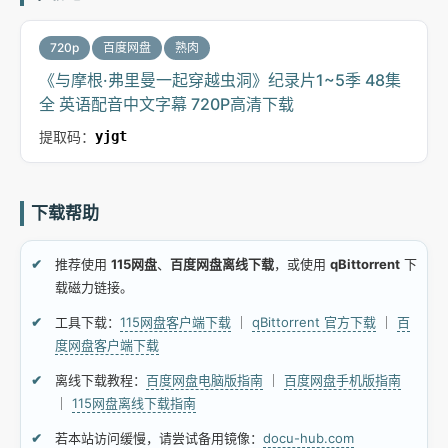
720p
百度网盘
熟肉
《与摩根·弗里曼一起穿越虫洞》纪录片1~5季 48集
全 英语配音中文字幕 720P高清下载
提取码：
yjgt
下载帮助
推荐使用
115网盘
、
百度网盘离线下载
，或使用
qBittorrent
下
载磁力链接。
工具下载：
115网盘客户端下载
｜
qBittorrent 官方下载
｜
百
度网盘客户端下载
离线下载教程：
百度网盘电脑版指南
｜
百度网盘手机版指南
｜
115网盘离线下载指南
若本站访问缓慢，请尝试备用镜像：
docu-hub.com