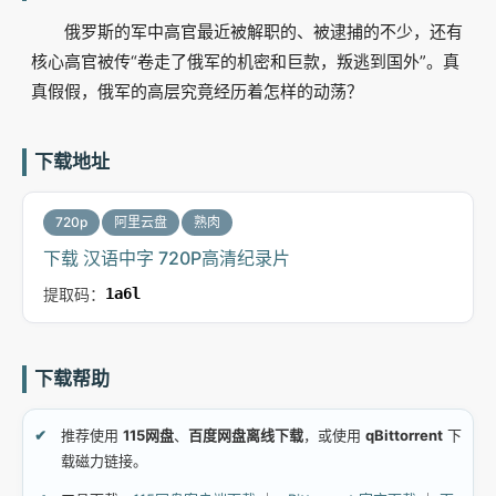
俄罗斯的军中高官最近被解职的、被逮捕的不少，还有
核心高官被传“卷走了俄军的机密和巨款，叛逃到国外”。真
真假假，俄军的高层究竟经历着怎样的动荡？
下载地址
720p
阿里云盘
熟肉
下载 汉语中字 720P高清纪录片
提取码：
1a6l
下载帮助
推荐使用
115网盘
、
百度网盘离线下载
，或使用
qBittorrent
下
载磁力链接。