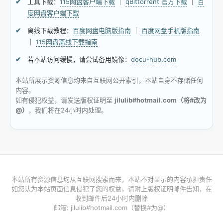
工具下载：
115网盘客户端下载
｜
qBittorrent 官方下载
｜
百
度网盘客户端下载
离线下载教程：
百度网盘电脑版指南
｜
百度网盘手机版指南
｜
115网盘离线下载指南
若本站访问缓慢，请尝试备用镜像：
docu-hub.com
本站所展示资源信息均来自互联网公开索引，本站自身不存储任何
内容。
如有侵犯权益，请发送版权证明至
jilulib#hotmail.com（将#改为
@）
，我们将在24小时内处理。
本站所有资源信息均从互联网搜索而来，本站不对显示的内容承担责任
如您认为本站页面信息侵犯了您的权益，请附上版权证明邮件告知，在
收到邮件后24小时内删除
邮箱: jilulib#hotmail.com（替换#为@）