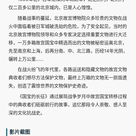
仅二百多公里的北京城内，已是人心惶惶。
随着战事的蔓延，北京故宫博物院众多珍贵的文物在战
火中面临着被日军城破洗劫的危险，为了安全起见，当时的
北京故宫博物院领导和众多专家决定选择重要文物进行大迁
移，一万多箱故宫国宝中精选而出的文物被秘密运离北京，
先至南京和上海，后再分南、中、北三路，历经14年光阴，
辗转上万公里……
在战火纷飞的年代里，各路运送和隐藏文物的故宫文物
典收者们想尽方法保护文物，最终上万箱的文物无一损毁遗
失，创造了震惊世界的文物保护史奇迹。
《国宝的长征》通过展现战争岁月中故宫国宝转移过程
中的典收者们砥砺前行的故事，追忆那段令人崇敬、感人至
深的文化抗战史。
影片截图