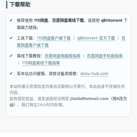
下载帮助
推荐使用
115网盘
、
百度网盘离线下载
，或使用
qBittorrent
下
载磁力链接。
工具下载：
115网盘客户端下载
｜
qBittorrent 官方下载
｜
百
度网盘客户端下载
离线下载教程：
百度网盘电脑版指南
｜
百度网盘手机版指南
｜
115网盘离线下载指南
若本站访问缓慢，请尝试备用镜像：
docu-hub.com
本站所展示资源信息均来自互联网公开索引，本站自身不存储任何
内容。
如有侵犯权益，请发送版权证明至
jilulib#hotmail.com（将#改为
@）
，我们将在24小时内处理。