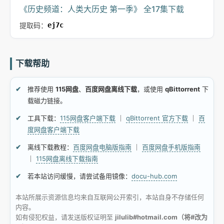
《历史频道：人类大历史 第一季》 全17集下载
提取码：
ej7c
下载帮助
推荐使用
115网盘
、
百度网盘离线下载
，或使用
qBittorrent
下
载磁力链接。
工具下载：
115网盘客户端下载
｜
qBittorrent 官方下载
｜
百
度网盘客户端下载
离线下载教程：
百度网盘电脑版指南
｜
百度网盘手机版指南
｜
115网盘离线下载指南
若本站访问缓慢，请尝试备用镜像：
docu-hub.com
本站所展示资源信息均来自互联网公开索引，本站自身不存储任何
内容。
如有侵犯权益，请发送版权证明至
jilulib#hotmail.com（将#改为