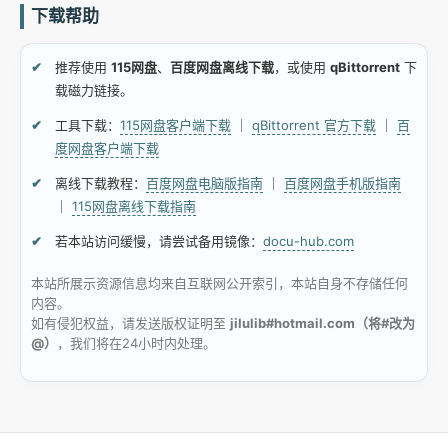
下载帮助
推荐使用
115网盘
、
百度网盘离线下载
，或使用
qBittorrent
下
载磁力链接。
工具下载：
115网盘客户端下载
｜
qBittorrent 官方下载
｜
百
度网盘客户端下载
离线下载教程：
百度网盘电脑版指南
｜
百度网盘手机版指南
｜
115网盘离线下载指南
若本站访问缓慢，请尝试备用镜像：
docu-hub.com
本站所展示资源信息均来自互联网公开索引，本站自身不存储任何
内容。
如有侵犯权益，请发送版权证明至
jilulib#hotmail.com（将#改为
@）
，我们将在24小时内处理。