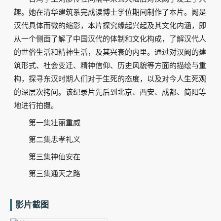
趣。她在清华建筑系完成读博士学位期间制作了本片。阙是
汉代具体而微的缩影，本片探究缘起兴起及其文化内涵，即
从一个侧面了解了中国汉代的体制和文化构成，了解汉代人
的世俗生活和精神生活，及其兴衰的内里。通过对汉阙的建
筑形式、社会变迁、精神信仰、历史风貌等方面的描绘与重
构，探寻东汉时期人们对于生死的态度，以及对今人生死观
的深层次拷问。该纪录片先后到北京、西安、成都、简阳等
地进行拍摄。
第一集壮丽重威
第二集忠孝礼义
第三集神仙安在
第三集通天之路
影片截图