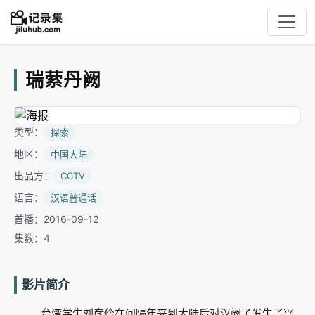
瑞萦丹阙
类型：
探索
地区：
中国大陆
出品方：
CCTV
语言：
汉语普通话
首播：2016-09-12
集数：4
影片简介
台湾学生刘彦伶在间隔年来到大陆后对汉阙了发生了兴