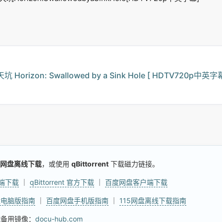
rizon: Swallowed by a Sink Hole [ HDTV720p中英字幕
网盘离线下载
，或使用
qBittorrent
下载磁力链接。
户端下载
｜
qBittorrent 官方下载
｜
百度网盘客户端下载
盘电脑版指南
｜
百度网盘手机版指南
｜
115网盘离线下载指南
试备用镜像：
docu-hub.com