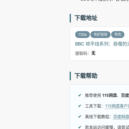
下载地址
720p
电驴链接
熟肉
BBC 地平线系列：吞噬的天坑 Ho
提取码：
无
下载帮助
推荐使用
115网盘
、
百度
工具下载：
115网盘客
离线下载教程：
百度网
若本站访问缓慢，请尝