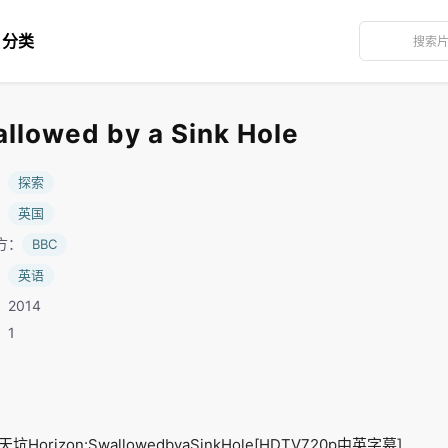
分类
owed by a Sink Hole
：
探索
：
英国
方：
BBC
：
英语
2014
：1
rizon:SwallowedbyaSinkHole[HDTV720p中英字幕]