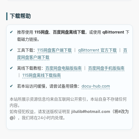
下载帮助
推荐使用
115网盘
、
百度网盘离线下载
，或使用
qBittorrent
下
载磁力链接。
工具下载：
115网盘客户端下载
｜
qBittorrent 官方下载
｜
百
度网盘客户端下载
离线下载教程：
百度网盘电脑版指南
｜
百度网盘手机版指南
｜
115网盘离线下载指南
若本站访问缓慢，请尝试备用镜像：
docu-hub.com
本站所展示资源信息均来自互联网公开索引，本站自身不存储任何
内容。
如有侵犯权益，请发送版权证明至
jilulib#hotmail.com（将#改为
@）
，我们将在24小时内处理。