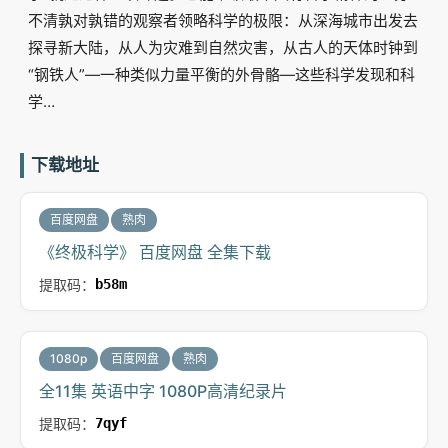
不清孰对孰错的观察者领略科学的极限：从深海城市出发去
探寻新大陆，从人为灾难到自然灾害，从古人的天体时钟到
“钢铁人”—一种类似力量平衡的外骨骼—这些科学发现和科
学…
下载地址
百度网盘
熟肉
《终极科学》 百度网盘 全集下载
提取码：
b58m
1080p
百度网盘
熟肉
全11集 英语中字 1080P高清纪录片
提取码：
7qyf