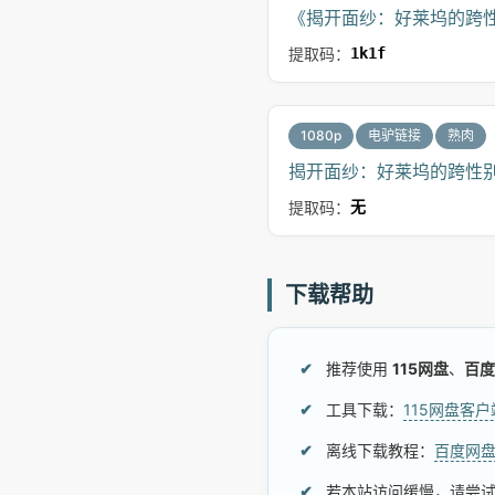
《揭开面纱：好莱坞的跨性
提取码：
1k1f
1080p
电驴链接
熟肉
揭开面纱：好莱坞的跨性别人生.Dis
提取码：
无
下载帮助
推荐使用
115网盘
、
百度
工具下载：
115网盘客
离线下载教程：
百度网
若本站访问缓慢，请尝