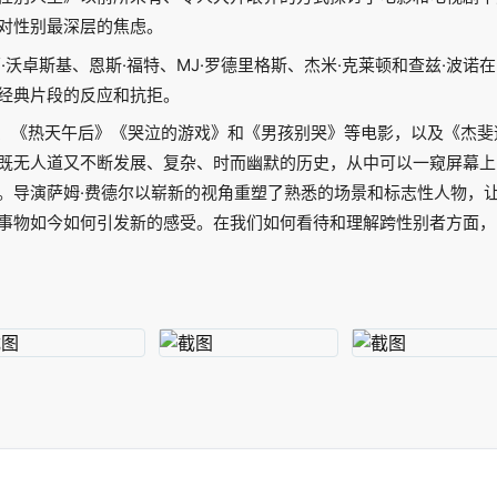
对性别最深层的焦虑。
·沃卓斯基、恩斯·福特、MJ·罗德里格斯、杰米·克莱顿和查兹·波
经典片段的反应和抗拒。
14)、《热天午后》《哭泣的游戏》和《男孩别哭》等电影，以及《杰
既无人道又不断发展、复杂、时而幽默的历史，从中可以一窥屏幕上
。导演萨姆·费德尔以崭新的视角重塑了熟悉的场景和标志性人物，
事物如今如何引发新的感受。在我们如何看待和理解跨性别者方面，《揭