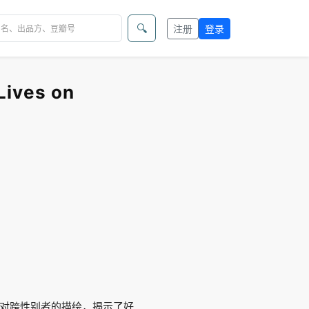
🔍
注册
登录
ves on
对跨性别者的描绘，揭示了好