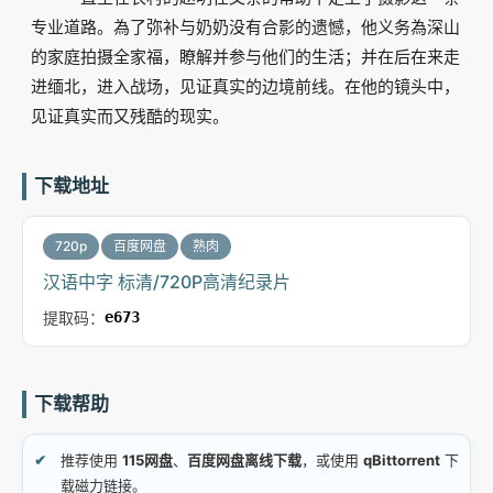
专业道路。為了弥补与奶奶没有合影的遗憾，他义务為深山
的家庭拍摄全家福，瞭解并参与他们的生活；并在后在来走
进缅北，进入战场，见证真实的边境前线。在他的镜头中，
见证真实而又残酷的现实。
下载地址
720p
百度网盘
熟肉
汉语中字 标清/720P高清纪录片
提取码：
e673
下载帮助
推荐使用
115网盘
、
百度网盘离线下载
，或使用
qBittorrent
下
载磁力链接。