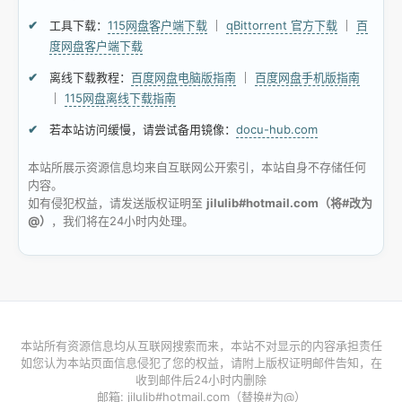
工具下载：
115网盘客户端下载
｜
qBittorrent 官方下载
｜
百
度网盘客户端下载
离线下载教程：
百度网盘电脑版指南
｜
百度网盘手机版指南
｜
115网盘离线下载指南
若本站访问缓慢，请尝试备用镜像：
docu-hub.com
本站所展示资源信息均来自互联网公开索引，本站自身不存储任何
内容。
如有侵犯权益，请发送版权证明至
jilulib#hotmail.com（将#改为
@）
，我们将在24小时内处理。
本站所有资源信息均从互联网搜索而来，本站不对显示的内容承担责任
如您认为本站页面信息侵犯了您的权益，请附上版权证明邮件告知，在
收到邮件后24小时内删除
邮箱: jilulib#hotmail.com（替换#为@）