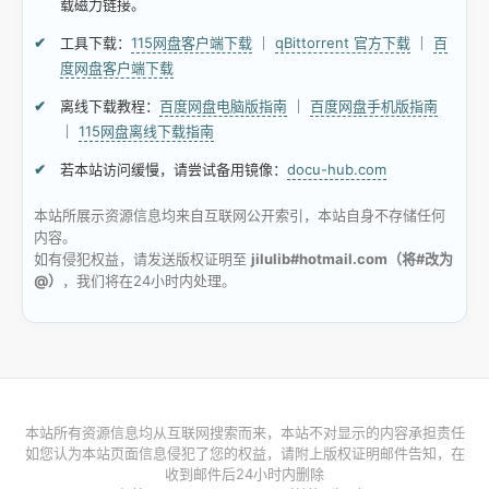
载磁力链接。
工具下载：
115网盘客户端下载
｜
qBittorrent 官方下载
｜
百
度网盘客户端下载
离线下载教程：
百度网盘电脑版指南
｜
百度网盘手机版指南
｜
115网盘离线下载指南
若本站访问缓慢，请尝试备用镜像：
docu-hub.com
本站所展示资源信息均来自互联网公开索引，本站自身不存储任何
内容。
如有侵犯权益，请发送版权证明至
jilulib#hotmail.com（将#改为
@）
，我们将在24小时内处理。
本站所有资源信息均从互联网搜索而来，本站不对显示的内容承担责任
如您认为本站页面信息侵犯了您的权益，请附上版权证明邮件告知，在
收到邮件后24小时内删除