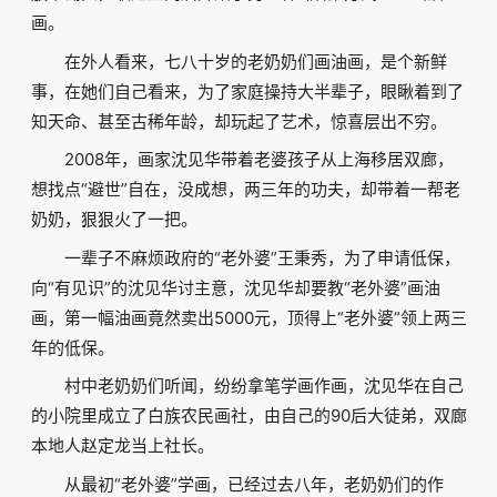
画。
在外人看来，七八十岁的老奶奶们画油画，是个新鲜
事，在她们自己看来，为了家庭操持大半辈子，眼瞅着到了
知天命、甚至古稀年龄，却玩起了艺术，惊喜层出不穷。
2008年，画家沈见华带着老婆孩子从上海移居双廊，
想找点“避世”自在，没成想，两三年的功夫，却带着一帮老
奶奶，狠狠火了一把。
一辈子不麻烦政府的“老外婆”王秉秀，为了申请低保，
向“有见识”的沈见华讨主意，沈见华却要教“老外婆”画油
画，第一幅油画竟然卖出5000元，顶得上“老外婆”领上两三
年的低保。
村中老奶奶们听闻，纷纷拿笔学画作画，沈见华在自己
的小院里成立了白族农民画社，由自己的90后大徒弟，双廊
本地人赵定龙当上社长。
从最初“老外婆”学画，已经过去八年，老奶奶们的作