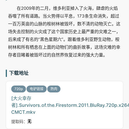
在2009年的二月，维多利亚掉入了火海，肆虐的火焰
吞噬了所有道路。当火势得以平息，173条生命消失，超过
一百万英亩的山脉的桉树林被毁坏，数不清的动物灭亡。这
场失去控制的火灾成了这个国家历史上最严重的灾难之一，
后来成了有名的“黑色星期六”。跟着维多利亚野生动物，桉
树林和所有栖息在上面的动物们的曲折故事，这场灾难的幸
存者目睹着被毁坏过的自然界恢复过来的强大力量。
下载地址
720p
电驴链接
熟肉
[大火幸存
者].Survivors.of.the.Firestorm.2011.BluRay.720p.x26
CMCT.mkv
提取码：
无