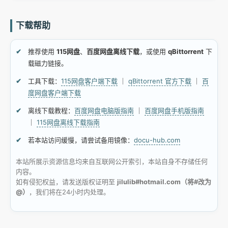
下载帮助
推荐使用
115网盘
、
百度网盘离线下载
，或使用
qBittorrent
下
载磁力链接。
工具下载：
115网盘客户端下载
｜
qBittorrent 官方下载
｜
百
度网盘客户端下载
离线下载教程：
百度网盘电脑版指南
｜
百度网盘手机版指南
｜
115网盘离线下载指南
若本站访问缓慢，请尝试备用镜像：
docu-hub.com
本站所展示资源信息均来自互联网公开索引，本站自身不存储任何
内容。
如有侵犯权益，请发送版权证明至
jilulib#hotmail.com（将#改为
@）
，我们将在24小时内处理。