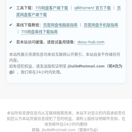
工具下载：
115网盘客户端下载
｜
qBittorrent 官方下载
｜
百
度网盘客户端下载
离线下载教程：
百度网盘电脑版指南
｜
百度网盘手机版指南
｜
115网盘离线下载指南
若本站访问缓慢，请尝试备用镜像：
docu-hub.com
本站所展示资源信息均来自互联网公开索引，本站自身不存储任何
内容。
如有侵犯权益，请发送版权证明至
jilulib#hotmail.com（将#改为
@）
，我们将在24小时内处理。
本站所有资源信息均从互联网搜索而来，本站不对显示的内容承担责任
如您认为本站页面信息侵犯了您的权益，请附上版权证明邮件告知，在
收到邮件后24小时内删除
邮箱: jilulib#hotmail.com（替换#为@）