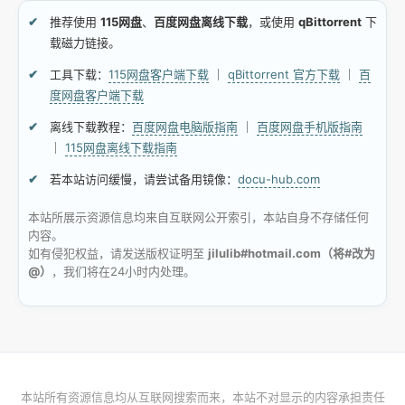
推荐使用
115网盘
、
百度网盘离线下载
，或使用
qBittorrent
下
载磁力链接。
工具下载：
115网盘客户端下载
｜
qBittorrent 官方下载
｜
百
度网盘客户端下载
离线下载教程：
百度网盘电脑版指南
｜
百度网盘手机版指南
｜
115网盘离线下载指南
若本站访问缓慢，请尝试备用镜像：
docu-hub.com
本站所展示资源信息均来自互联网公开索引，本站自身不存储任何
内容。
如有侵犯权益，请发送版权证明至
jilulib#hotmail.com（将#改为
@）
，我们将在24小时内处理。
本站所有资源信息均从互联网搜索而来，本站不对显示的内容承担责任