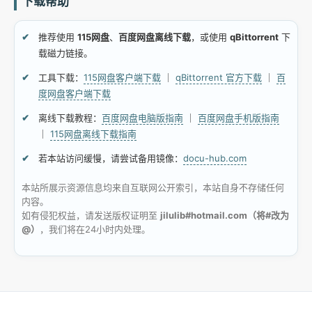
下载帮助
推荐使用
115网盘
、
百度网盘离线下载
，或使用
qBittorrent
下
载磁力链接。
工具下载：
115网盘客户端下载
｜
qBittorrent 官方下载
｜
百
度网盘客户端下载
离线下载教程：
百度网盘电脑版指南
｜
百度网盘手机版指南
｜
115网盘离线下载指南
若本站访问缓慢，请尝试备用镜像：
docu-hub.com
本站所展示资源信息均来自互联网公开索引，本站自身不存储任何
内容。
如有侵犯权益，请发送版权证明至
jilulib#hotmail.com（将#改为
@）
，我们将在24小时内处理。