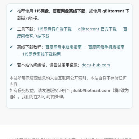
推荐使用
115网盘
、
百度网盘离线下载
，或使用
qBittorrent
下
载磁力链接。
工具下载：
115网盘客户端下载
｜
qBittorrent 官方下载
｜
百
度网盘客户端下载
离线下载教程：
百度网盘电脑版指南
｜
百度网盘手机版指南
｜
115网盘离线下载指南
若本站访问缓慢，请尝试备用镜像：
docu-hub.com
本站所展示资源信息均来自互联网公开索引，本站自身不存储任何
内容。
如有侵犯权益，请发送版权证明至
jilulib#hotmail.com（将#改为
@）
，我们将在24小时内处理。