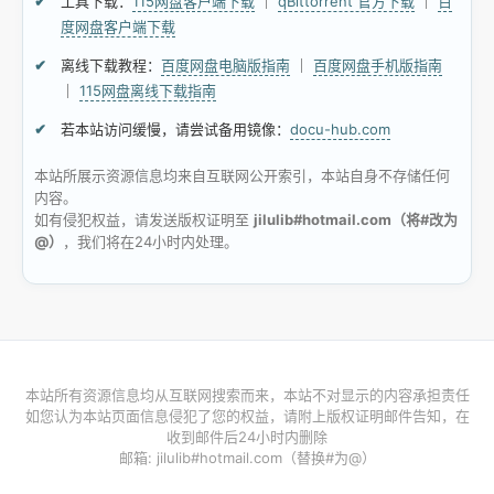
工具下载：
115网盘客户端下载
｜
qBittorrent 官方下载
｜
百
度网盘客户端下载
离线下载教程：
百度网盘电脑版指南
｜
百度网盘手机版指南
｜
115网盘离线下载指南
若本站访问缓慢，请尝试备用镜像：
docu-hub.com
本站所展示资源信息均来自互联网公开索引，本站自身不存储任何
内容。
如有侵犯权益，请发送版权证明至
jilulib#hotmail.com（将#改为
@）
，我们将在24小时内处理。
本站所有资源信息均从互联网搜索而来，本站不对显示的内容承担责任
如您认为本站页面信息侵犯了您的权益，请附上版权证明邮件告知，在
收到邮件后24小时内删除
邮箱: jilulib#hotmail.com（替换#为@）