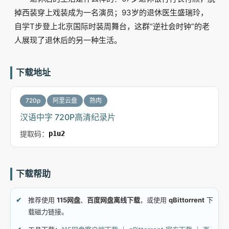
掉西装穿上戏装成为一名演员；93岁的退休医生盛瑞玲，
自学T步登上北京国际时装周舞台，这群“逆社会时钟”的老
人展现了退休后的另一种生活。
下载地址
720p
阿里云盘
熟肉
汉语中字 720P高清纪录片
提取码：
p1u2
下载帮助
推荐使用
115网盘
、
百度网盘离线下载
，或使用
qBittorrent
下
载磁力链接。