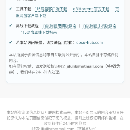
工具下载：
115网盘客户端下载
｜
qBittorrent 官方下载
｜
百
度网盘客户端下载
离线下载教程：
百度网盘电脑版指南
｜
百度网盘手机版指南
｜
115网盘离线下载指南
若本站访问缓慢，请尝试备用镜像：
docu-hub.com
本站所展示资源信息均来自互联网公开索引，本站自身不存储任何
内容。
如有侵犯权益，请发送版权证明至
jilulib#hotmail.com（将#改为
@）
，我们将在24小时内处理。
本站所有资源信息均从互联网搜索而来，本站不对显示的内容承担责任
如您认为本站页面信息侵犯了您的权益，请附上版权证明邮件告知，在
收到邮件后24小时内删除
邮箱: jilulib#hotmail.com（替换#为@）