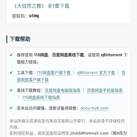
《大自然之舞》 全1集下载
提取码：
utmg
下载帮助
推荐使用
115网盘
、
百度网盘离线下载
，或使用
qBittorrent
下
载磁力链接。
工具下载：
115网盘客户端下载
｜
qBittorrent 官方下载
｜
百
度网盘客户端下载
离线下载教程：
百度网盘电脑版指南
｜
百度网盘手机版指南
｜
115网盘离线下载指南
若本站访问缓慢，请尝试备用镜像：
docu-hub.com
本站所展示资源信息均来自互联网公开索引，本站自身不存储任何
内容。
如有侵犯权益，请发送版权证明至
jilulib#hotmail.com（将#改为