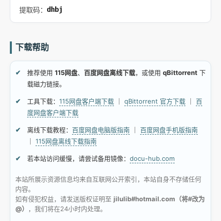
提取码：
dhbj
下载帮助
推荐使用
115网盘
、
百度网盘离线下载
，或使用
qBittorrent
下
载磁力链接。
工具下载：
115网盘客户端下载
｜
qBittorrent 官方下载
｜
百
度网盘客户端下载
离线下载教程：
百度网盘电脑版指南
｜
百度网盘手机版指南
｜
115网盘离线下载指南
若本站访问缓慢，请尝试备用镜像：
docu-hub.com
本站所展示资源信息均来自互联网公开索引，本站自身不存储任何
内容。
如有侵犯权益，请发送版权证明至
jilulib#hotmail.com（将#改为
@）
，我们将在24小时内处理。