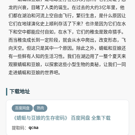
龙的兴衰，目睹了人类的诞生。在过去的大约3亿年里，他
们都在湖泊和河流上空自由飞行，繁衍生息，是什么原因让
它们在地球演化史上顺利存活了下来？也许是因为它们在水
下和空中都能应付自如，在水下，它们的稚虫是致命猎手。
而当稚虫成长到一定阶段，就会从水中爬出，改变形态，飞
向天空。但这只是其中一个原因。除此之外，蜻蜓和豆娘还
有一些鲜有人知的生活习性。我们在湖边用了一整个夏天来
观察蜻蜓和豆娘，以探索这些小型生物的奥秘，让我们一同
走进蜻蜓和豆娘的世界吧。
下载地址
百度网盘
熟肉
《蜻蜓与豆娘的生存密码》 百度网盘 全集下载
提取码：
qcna