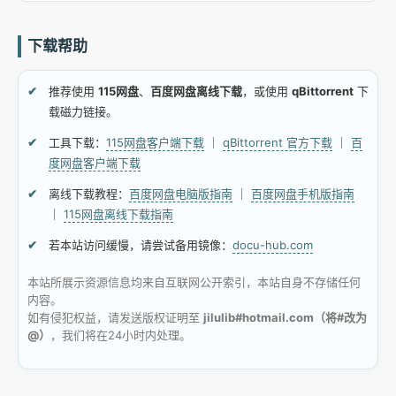
下载帮助
推荐使用
115网盘
、
百度网盘离线下载
，或使用
qBittorrent
下
载磁力链接。
工具下载：
115网盘客户端下载
｜
qBittorrent 官方下载
｜
百
度网盘客户端下载
离线下载教程：
百度网盘电脑版指南
｜
百度网盘手机版指南
｜
115网盘离线下载指南
若本站访问缓慢，请尝试备用镜像：
docu-hub.com
本站所展示资源信息均来自互联网公开索引，本站自身不存储任何
内容。
如有侵犯权益，请发送版权证明至
jilulib#hotmail.com（将#改为
@）
，我们将在24小时内处理。