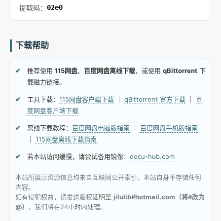
提取码：
02e0
下载帮助
推荐使用
115网盘
、
百度网盘离线下载
，或使用
qBittorrent
下
载磁力链接。
工具下载：
115网盘客户端下载
｜
qBittorrent 官方下载
｜
百
度网盘客户端下载
离线下载教程：
百度网盘电脑版指南
｜
百度网盘手机版指南
｜
115网盘离线下载指南
若本站访问缓慢，请尝试备用镜像：
docu-hub.com
本站所展示资源信息均来自互联网公开索引，本站自身不存储任何
内容。
如有侵犯权益，请发送版权证明至
jilulib#hotmail.com（将#改为
@）
，我们将在24小时内处理。