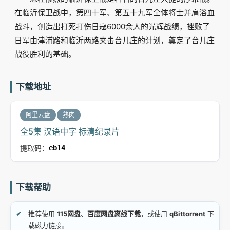
在临沂保卫战中，第四十军、第五十九军全体将士并肩浴血
战斗，创造出打死打伤日寇6000余人的光辉战绩，挫败了
日军由津浦路和临沂两路夹击台儿庄的计划，奠定了台儿庄
战役胜利的基础。
下载地址
阿里云盘
熟肉
全5集 汉语中字 标清纪录片
提取码：
eb14
下载帮助
推荐使用
115网盘
、
百度网盘离线下载
，或使用
qBittorrent
下
载磁力链接。