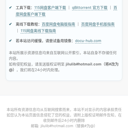
工具下载：
115网盘客户端下载
｜
qBittorrent 官方下载
｜
百
度网盘客户端下载
离线下载教程：
百度网盘电脑版指南
｜
百度网盘手机版指南
｜
115网盘离线下载指南
若本站访问缓慢，请尝试备用镜像：
docu-hub.com
本站所展示资源信息均来自互联网公开索引，本站自身不存储任何
内容。
如有侵犯权益，请发送版权证明至
jilulib#hotmail.com（将#改为
@）
，我们将在24小时内处理。
本站所有资源信息均从互联网搜索而来，本站不对显示的内容承担责任
如您认为本站页面信息侵犯了您的权益，请附上版权证明邮件告知，在
收到邮件后24小时内删除
邮箱: jilulib#hotmail.com（替换#为@）