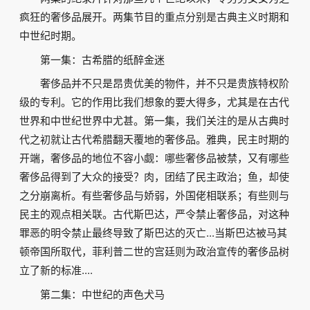
疯狂的奢侈品展开。两集节目的重点分别是古典主义时期和
中世纪时期。
第一集：古希腊的纸醉金迷
奢侈品并不只是昂贵优美的物件，并不只是贵族特权阶
级的专利。它的作用比我们想象的要大得多，尤其是在古代
世界和中世纪世界中尤甚。第一集，我们关注的是从古典时
代之初就让古代希腊翻天覆地的奢侈品。雅典，民主时期的
开端，奢侈品的地位不容小觑：哪些奢侈品被禁，又有哪些
奢侈品得到了大众的接受？肉，团结了民主政治；鱼，却使
之分崩离析。有些奢侈品与娇弱，外国佬相联系；有些则与
民主的观点相关联。古代斯巴达，严令禁止奢侈品，对这种
罪恶的明令禁止最终导致了斯巴达的灭亡...当斯巴达被马其
顿帝国所取代，菲利普二世的宫廷则为政治宣传的奢侈品树
立了新的标准....
第二集：中世纪的声色犬马