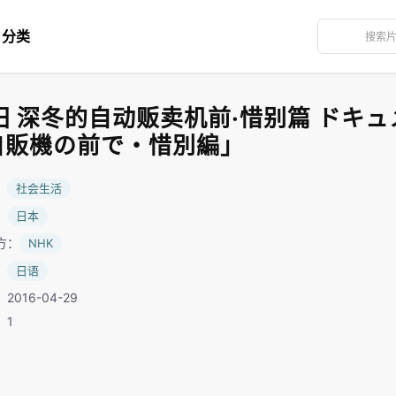
分类
田 深冬的自动贩卖机前·惜别篇 ドキュ
自販機の前で・惜別編」
：
社会生活
：
日本
方：
NHK
：
日语
2016-04-29
：1