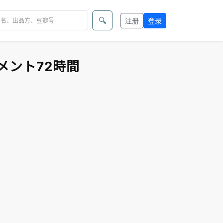
🔍
注册
登录
メント72時間