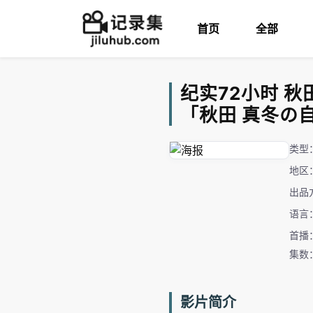
首页
全部
纪实72小时 秋
「秋田 真冬の
类型
地区
出品
语言
首播：
集数
影片简介