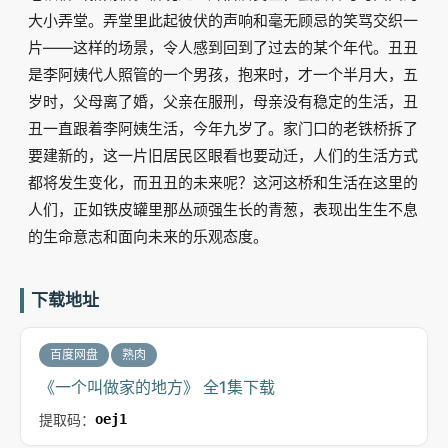
大小弄堂。弄堂里此起彼伏的声响和毫无顾忌的笑骂交织一
片——这样的场景，令人感到回到了过去的某个年代。丑丑
是李阿姨代人照管的一个男孩，抱来时，才一个半月大，五
岁时，父母离了婚，父亲在服刑，母亲没有稳定的生活，丑
丑一直跟着李阿姨生活，今年九岁了。家门口的老铁桥拆了
要建新的，这一片旧居民区眼看也要动迁，人们的生活方式
都将发生变化，而丑丑的未来呢？这河这桥和生活在这里的
人们，正如铁皮罐里那丛顽强生长的青葱，表现出生生不息
的生命意志和面向未来的乐观态度。
下载地址
百度网盘
熟肉
《一个叫做家的地方》 全1集下载
提取码：
oej1