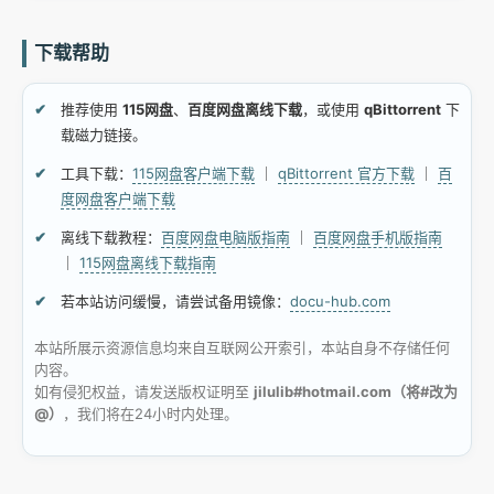
下载帮助
推荐使用
115网盘
、
百度网盘离线下载
，或使用
qBittorrent
下
载磁力链接。
工具下载：
115网盘客户端下载
｜
qBittorrent 官方下载
｜
百
度网盘客户端下载
离线下载教程：
百度网盘电脑版指南
｜
百度网盘手机版指南
｜
115网盘离线下载指南
若本站访问缓慢，请尝试备用镜像：
docu-hub.com
本站所展示资源信息均来自互联网公开索引，本站自身不存储任何
内容。
如有侵犯权益，请发送版权证明至
jilulib#hotmail.com（将#改为
@）
，我们将在24小时内处理。