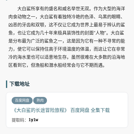
大白鲨所享有的盛名和威名举世无双。作为大型的海洋
肉食动物之一，大白鲨有着独特冷艳的色泽、乌黑的眼睛、
凶恶的牙齿和双颚，这不仅让它成为世界上最易于辨认的鲨
鱼，也让它成为几十年来极具装饰性的封面“人物”。大白鲨
是分布最为广泛的鲨鱼之一，这是因为它有一种不寻常的能
力，使它可以保持住高于环境温度的体温，而这让它在非常
冷的海水里也可以适意地生存。虽然很难在大多数的沿海地
区看到它，但渔船和潜水船经常会与它不期而遇。
下载地址
百度网盘
熟肉
《大白鲨的长途冒险旅程》 百度网盘 全集下载
提取码：
1y1w