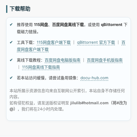
下载帮助
推荐使用
115网盘
、
百度网盘离线下载
，或使用
qBittorrent
下
载磁力链接。
工具下载：
115网盘客户端下载
｜
qBittorrent 官方下载
｜
百
度网盘客户端下载
离线下载教程：
百度网盘电脑版指南
｜
百度网盘手机版指南
｜
115网盘离线下载指南
若本站访问缓慢，请尝试备用镜像：
docu-hub.com
本站所展示资源信息均来自互联网公开索引，本站自身不存储任何
内容。
如有侵犯权益，请发送版权证明至
jilulib#hotmail.com（将#改为
@）
，我们将在24小时内处理。