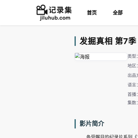
首页
全部
发掘真相 第7季 Ho
类型
地区
出品
语言
首播：
集数
影片简介
备受瞩目的纪录片系列《发掘