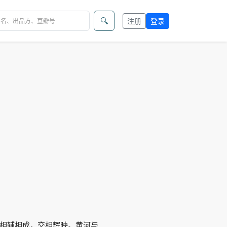
🔍
注册
登录
相辅相成，交相辉映。黄河与