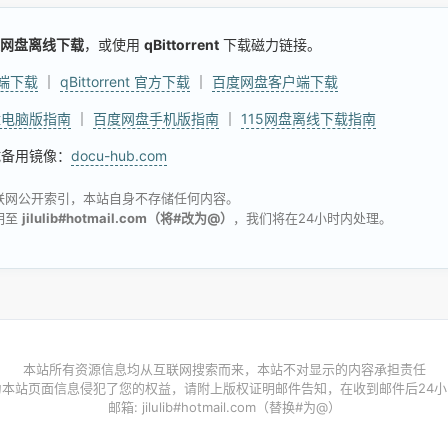
网盘离线下载
，或使用
qBittorrent
下载磁力链接。
户端下载
｜
qBittorrent 官方下载
｜
百度网盘客户端下载
盘电脑版指南
｜
百度网盘手机版指南
｜
115网盘离线下载指南
试备用镜像：
docu-hub.com
联网公开索引，本站自身不存储任何内容。
明至
jilulib#hotmail.com（将#改为@）
，我们将在24小时内处理。
本站所有资源信息均从互联网搜索而来，本站不对显示的内容承担责任
为本站页面信息侵犯了您的权益，请附上版权证明邮件告知，在收到邮件后24小
邮箱: jilulib#hotmail.com（替换#为@）