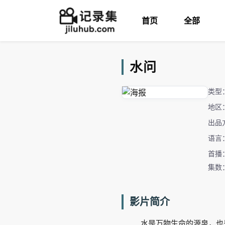
首页
全部
水问
类型
地区
出品
语言
首播：
集数
影片简介
水是万物生命的源泉，也