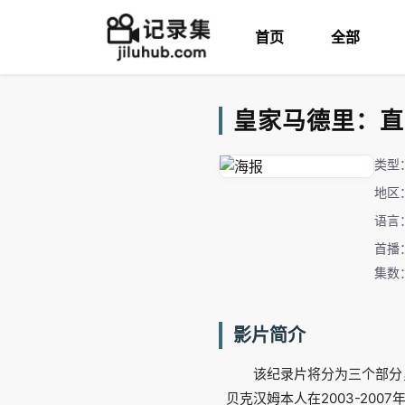
首页
全部
皇家马德里：直到终点 
类型
地区
语言
首播：
集数
影片简介
该纪录片将分为三个部分，
贝克汉姆本人在2003-200