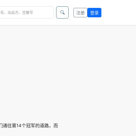
🔍
注册
登录
们通往第14个冠军的道路，而