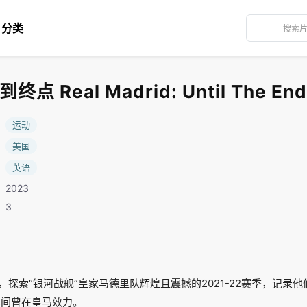
分类
Real Madrid: Until The End
：
运动
：
美国
：
英语
2023
：3
探索“银河战舰”皇家马德里队辉煌且震撼的2021-22赛季，记录他
7年间曾在皇马效力。